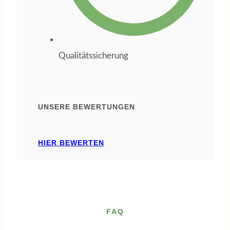
orientieren
möchte und dabei
kompetente,
Qualitätssicherung
praxisnahe
Begleitung sucht,
ist bei ihr in den
UNSERE BEWERTUNGEN
besten Händen.
Ich kann sie
HIER BEWERTEN
uneingeschränkt
weiterempfehlen.
FAQ