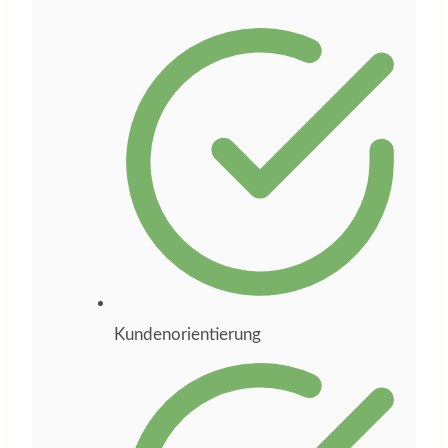
Businessplan für
mein Online-Kurs-
und Coaching-
Unternehmen
entwickelt. Dabei
hat sie mich nicht
nur beraten,
sondern den
gesamten Prozess
aktiv begleitet,
wichtige Impulse
Kundenorientierung
gegeben und mich
bei den
entscheidenden