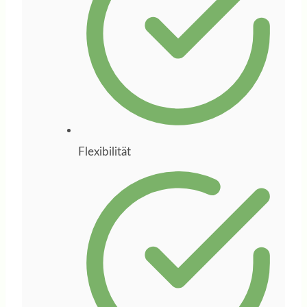
Weichenstellungen
unterstützt.
Besonders
geschätzt habe ich
ihre strukturierte
Arbeitsweise, ihre
Flexibilität
klaren
Denkanstöße und
ihre Fähigkeit, aus
Ideen einen
konkreten Plan zu
entwickeln. Wer
sich beruflich neu