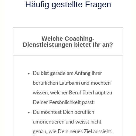
Häufig gestellte Fragen
VOLKER N.
Schwerpunkte: Job Coaching,
Training, Personalentwicklung
Welche Coaching-
Dienstleistungen bietet Ihr an?
Du bist gerade am Anfang ihrer
beruflichen Laufbahn und möchten
wissen, welcher Beruf überhaupt zu
Deiner Persönlichkeit passt.
Du möchtest Dich beruflich
umorientieren und weisst nicht
genau, wie Dein neues Ziel aussieht.