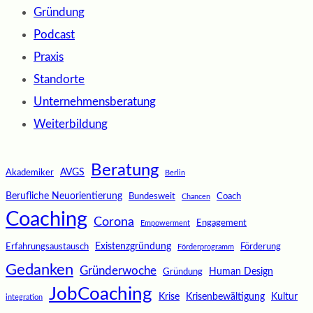
Gründung
Podcast
Praxis
Standorte
Unternehmensberatung
Weiterbildung
Beratung
AVGS
Akademiker
Berlin
Berufliche Neuorientierung
Bundesweit
Coach
Chancen
Coaching
Corona
Engagement
Empowerment
Existenzgründung
Erfahrungsaustausch
Förderung
Förderprogramm
Gedanken
Gründerwoche
Human Design
Gründung
JobCoaching
Krise
Krisenbewältigung
Kultur
integration