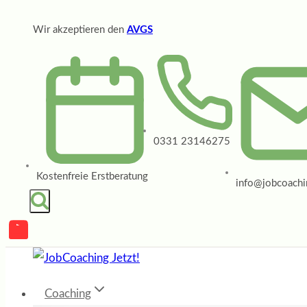
Zum
Wir akzeptieren den
AVGS
Inhalt
springen
0331 23146275
Kostenfreie Erstberatung
info@jobcoachin
Coaching