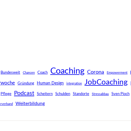
Coaching
Corona
Bundesweit
Coach
Chancen
Empowerment
JobCoaching
rwoche
Human Design
Gründung
integration
Podcast
Pflege
Scheitern
Schulden
Standorte
Sven Pioch
Stressabbau
Weiterbildung
rverband