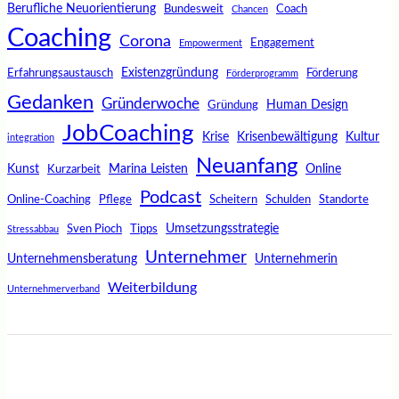
Berufliche Neuorientierung
Bundesweit
Coach
Chancen
Coaching
Corona
Engagement
Empowerment
Existenzgründung
Erfahrungsaustausch
Förderung
Förderprogramm
Gedanken
Gründerwoche
Human Design
Gründung
JobCoaching
Krise
Krisenbewältigung
Kultur
integration
Neuanfang
Kunst
Marina Leisten
Online
Kurzarbeit
Podcast
Online-Coaching
Pflege
Scheitern
Schulden
Standorte
Umsetzungsstrategie
Sven Pioch
Tipps
Stressabbau
Unternehmer
Unternehmensberatung
Unternehmerin
Weiterbildung
Unternehmerverband