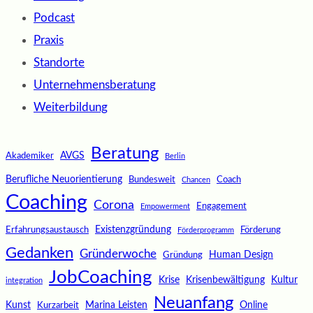
Podcast
Praxis
Standorte
Unternehmensberatung
Weiterbildung
Beratung
AVGS
Akademiker
Berlin
Berufliche Neuorientierung
Bundesweit
Coach
Chancen
Coaching
Corona
Engagement
Empowerment
Existenzgründung
Erfahrungsaustausch
Förderung
Förderprogramm
Gedanken
Gründerwoche
Human Design
Gründung
JobCoaching
Krise
Krisenbewältigung
Kultur
integration
Neuanfang
Kunst
Marina Leisten
Online
Kurzarbeit