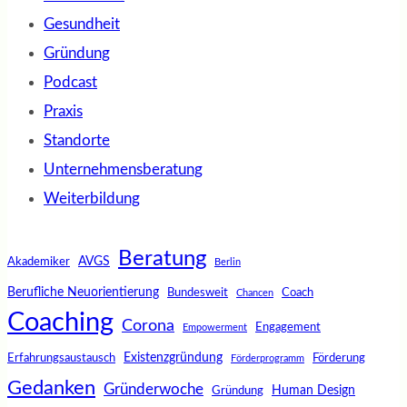
Gesundheit
Gründung
Podcast
Praxis
Standorte
Unternehmensberatung
Weiterbildung
Beratung
AVGS
Akademiker
Berlin
Berufliche Neuorientierung
Bundesweit
Coach
Chancen
Coaching
Corona
Engagement
Empowerment
Existenzgründung
Erfahrungsaustausch
Förderung
Förderprogramm
Gedanken
Gründerwoche
Human Design
Gründung