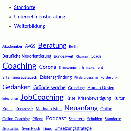
Standorte
Unternehmensberatung
Weiterbildung
Beratung
AVGS
Akademiker
Berlin
Berufliche Neuorientierung
Bundesweit
Coach
Chancen
Coaching
Corona
Engagement
Empowerment
Existenzgründung
Erfahrungsaustausch
Förderung
Förderprogramm
Gedanken
Gründerwoche
Human Design
Gründung
JobCoaching
Krise
Krisenbewältigung
Kultur
integration
Neuanfang
Kunst
Marina Leisten
Online
Kurzarbeit
Podcast
Online-Coaching
Pflege
Scheitern
Schulden
Standorte
Umsetzungsstrategie
Sven Pioch
Tipps
Stressabbau