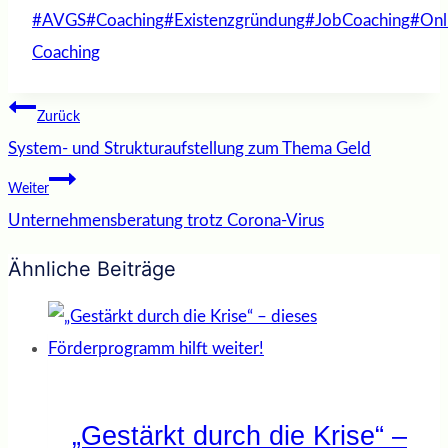
Schlagworte:
#
AVGS
#
Coaching
#
Existenzgründung
#
JobCoaching
#
Onl
Coaching
Beitragsnavigation
Zurück
System- und Strukturaufstellung zum Thema Geld
Weiter
Unternehmensberatung trotz Corona-Virus
Ähnliche Beiträge
„Gestärkt durch die Krise“ –