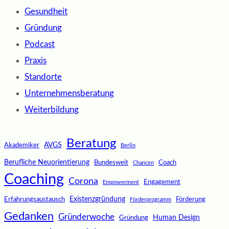
Gesundheit
Gründung
Podcast
Praxis
Standorte
Unternehmensberatung
Weiterbildung
Beratung
AVGS
Akademiker
Berlin
Berufliche Neuorientierung
Bundesweit
Coach
Chancen
Coaching
Corona
Engagement
Empowerment
Existenzgründung
Erfahrungsaustausch
Förderung
Förderprogramm
Gedanken
Gründerwoche
Human Design
Gründung