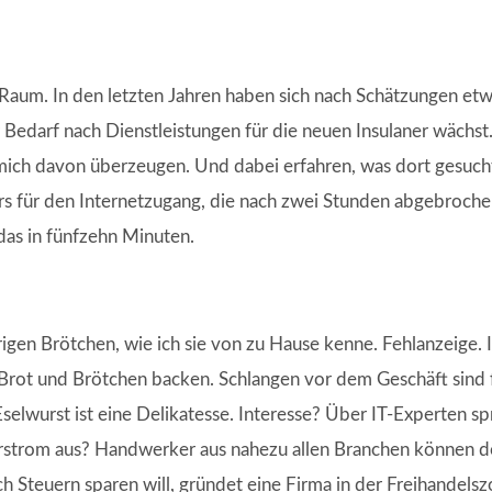
o-Raum. In den letzten Jahren haben sich nach Schätzungen et
r Bedarf nach Dienstleistungen für die neuen Insulaner wächs
mich davon überzeugen. Und dabei erfahren, was dort gesucht
ers für den Internetzugang, die nach zwei Stunden abgebroc
 das in fünfzehn Minuten.
gen Brötchen, wie ich sie von zu Hause kenne. Fehlanzeige. 
Brot und Brötchen backen. Schlangen vor dem Geschäft sind f
Eselwurst ist eine Delikatesse. Interesse? Über IT-Experten s
arstrom aus? Handwerker aus nahezu allen Branchen können d
 Steuern sparen will, gründet eine Firma in der Freihandelszo