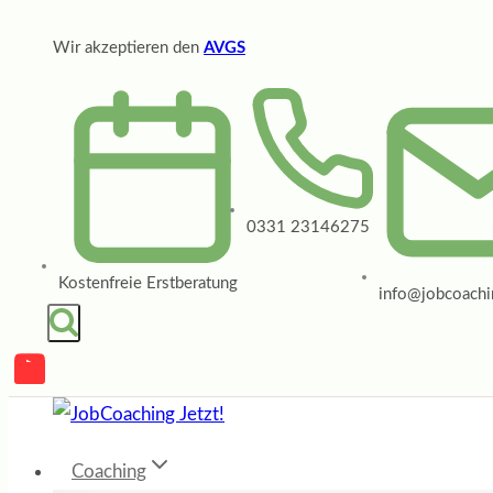
Zum
Wir akzeptieren den
AVGS
Inhalt
springen
0331 23146275
Kostenfreie Erstberatung
info@jobcoachin
Coaching