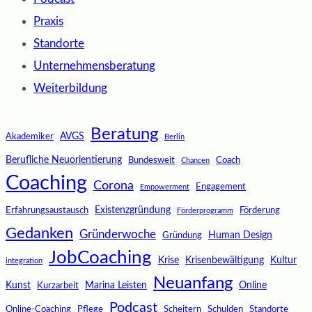
Praxis
Standorte
Unternehmensberatung
Weiterbildung
Beratung
AVGS
Akademiker
Berlin
Berufliche Neuorientierung
Bundesweit
Coach
Chancen
Coaching
Corona
Engagement
Empowerment
Existenzgründung
Erfahrungsaustausch
Förderung
Förderprogramm
Gedanken
Gründerwoche
Human Design
Gründung
JobCoaching
Krise
Krisenbewältigung
Kultur
integration
Neuanfang
Kunst
Marina Leisten
Online
Kurzarbeit
Podcast
Online-Coaching
Pflege
Scheitern
Schulden
Standorte