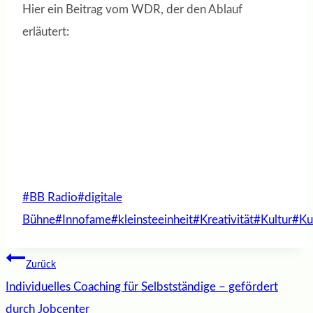
Hier ein Beitrag vom WDR, der den Ablauf
erläutert:
Schlagworte:
#
BB Radio
#
digitale
Bühne
#
Innofame
#
kleinsteeinheit
#
Kreativität
#
Kultur
#
Ku
Beitragsnavigation
Zurück
Individuelles Coaching für Selbstständige – gefördert
durch Jobcenter