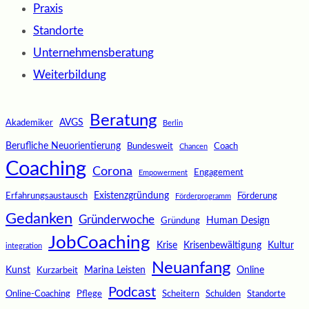
Praxis
Standorte
Unternehmensberatung
Weiterbildung
Beratung
AVGS
Akademiker
Berlin
Berufliche Neuorientierung
Bundesweit
Coach
Chancen
Coaching
Corona
Engagement
Empowerment
Existenzgründung
Erfahrungsaustausch
Förderung
Förderprogramm
Gedanken
Gründerwoche
Human Design
Gründung
JobCoaching
Krise
Krisenbewältigung
Kultur
integration
Neuanfang
Kunst
Marina Leisten
Online
Kurzarbeit
Podcast
Online-Coaching
Pflege
Scheitern
Schulden
Standorte