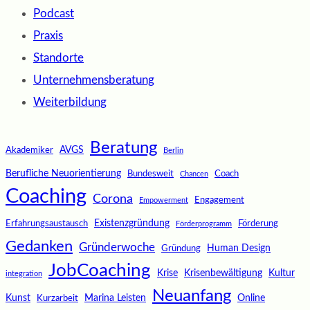
Podcast
Praxis
Standorte
Unternehmensberatung
Weiterbildung
Beratung
AVGS
Akademiker
Berlin
Berufliche Neuorientierung
Bundesweit
Coach
Chancen
Coaching
Corona
Engagement
Empowerment
Existenzgründung
Erfahrungsaustausch
Förderung
Förderprogramm
Gedanken
Gründerwoche
Human Design
Gründung
JobCoaching
Krise
Krisenbewältigung
Kultur
integration
Neuanfang
Kunst
Marina Leisten
Online
Kurzarbeit