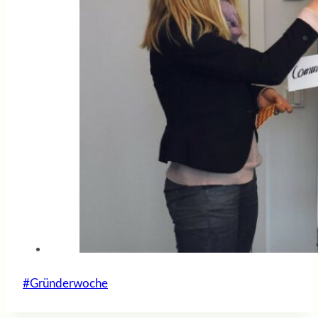
Schlagworte:
#
Gründerwoche