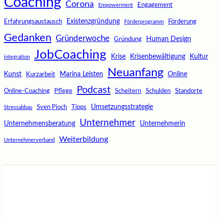
Coaching
Corona
Engagement
Empowerment
Existenzgründung
Erfahrungsaustausch
Förderung
Förderprogramm
Gedanken
Gründerwoche
Human Design
Gründung
JobCoaching
Krise
Krisenbewältigung
Kultur
integration
Neuanfang
Kunst
Marina Leisten
Online
Kurzarbeit
Podcast
Online-Coaching
Pflege
Scheitern
Schulden
Standorte
Umsetzungsstrategie
Sven Pioch
Tipps
Stressabbau
Unternehmer
Unternehmensberatung
Unternehmerin
Weiterbildung
Unternehmerverband