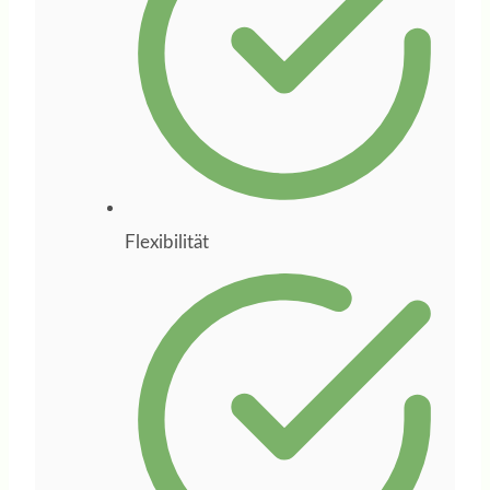
Weichenstellungen
unterstützt.
Besonders
geschätzt habe ich
ihre strukturierte
Arbeitsweise, ihre
Flexibilität
klaren
Denkanstöße und
ihre Fähigkeit, aus
Ideen einen
konkreten Plan zu
entwickeln. Wer
sich beruflich neu