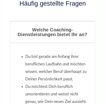
Häufig gestellte Fragen
VOLKER N.
Schwerpunkte: Job Coaching,
Training, Personalentwicklung
Welche Coaching-
Dienstleistungen bietet Ihr an?
Du bist gerade am Anfang ihrer
beruflichen Laufbahn und möchten
wissen, welcher Beruf überhaupt zu
Deiner Persönlichkeit passt.
Du möchtest Dich beruflich
umorientieren und weisst nicht
genau, wie Dein neues Ziel aussieht.