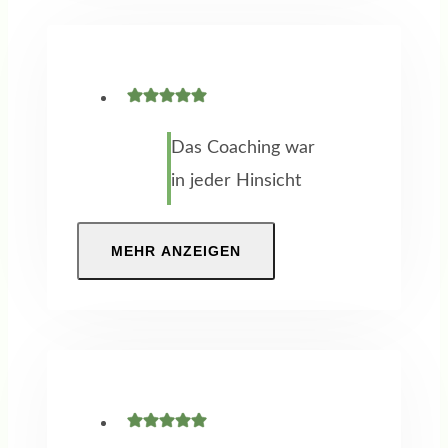
vorher nicht in der
Lage zu definieren,
was ich statt
meiner 25jährigen
Das Coaching war
Tätigkeit beruflich
in jeder Hinsicht
noch leisten kann.
ein voller Erfolg.
So ging ich ins
Gespräch und
MEHR ANZEIGEN
Vertrauen, durch
Beratung auf
ein Coaching neue
Augenhöhe,
Impulse zu
Methoden und
bekommen. Das
Erkenntnisse, die
Wie und durch
mich beruflich –
wen ließ ich auf
aber auch