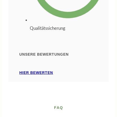
orientieren
möchte und dabei
kompetente,
Qualitätssicherung
praxisnahe
Begleitung sucht,
ist bei ihr in den
UNSERE BEWERTUNGEN
besten Händen.
Ich kann sie
HIER BEWERTEN
uneingeschränkt
weiterempfehlen.
FAQ