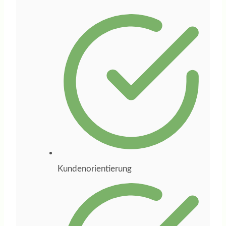
Businessplan für
mein Online-Kurs-
und Coaching-
Unternehmen
entwickelt. Dabei
hat sie mich nicht
nur beraten,
sondern den
gesamten Prozess
aktiv begleitet,
wichtige Impulse
Kundenorientierung
gegeben und mich
bei den
entscheidenden