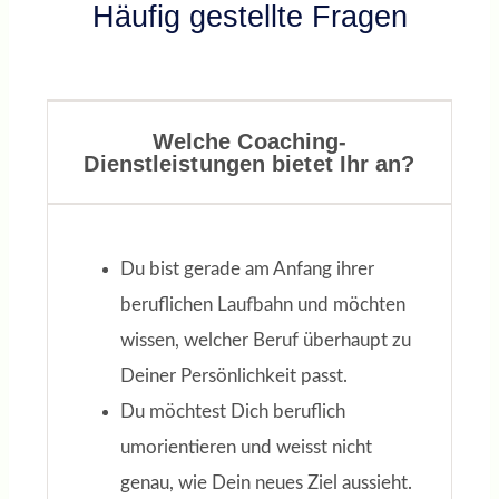
Häufig gestellte Fragen
VOLKER N.
Schwerpunkte: Job Coaching,
Training, Personalentwicklung
Welche Coaching-
Dienstleistungen bietet Ihr an?
Du bist gerade am Anfang ihrer
beruflichen Laufbahn und möchten
wissen, welcher Beruf überhaupt zu
Deiner Persönlichkeit passt.
Du möchtest Dich beruflich
umorientieren und weisst nicht
genau, wie Dein neues Ziel aussieht.