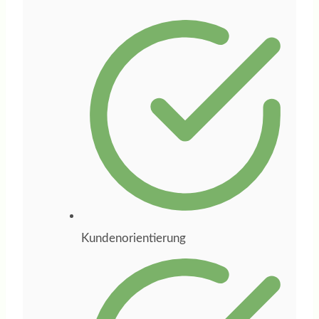
Businessplan für
mein Online-Kurs-
und Coaching-
Unternehmen
entwickelt. Dabei
hat sie mich nicht
nur beraten,
sondern den
gesamten Prozess
aktiv begleitet,
wichtige Impulse
Kundenorientierung
gegeben und mich
bei den
entscheidenden