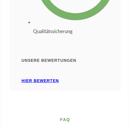
orientieren
möchte und dabei
kompetente,
Qualitätssicherung
praxisnahe
Begleitung sucht,
ist bei ihr in den
UNSERE BEWERTUNGEN
besten Händen.
Ich kann sie
HIER BEWERTEN
uneingeschränkt
weiterempfehlen.
FAQ