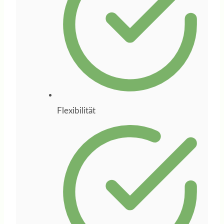
Weichenstellungen
unterstützt.
Besonders
geschätzt habe ich
ihre strukturierte
Arbeitsweise, ihre
Flexibilität
klaren
Denkanstöße und
ihre Fähigkeit, aus
Ideen einen
konkreten Plan zu
entwickeln. Wer
sich beruflich neu