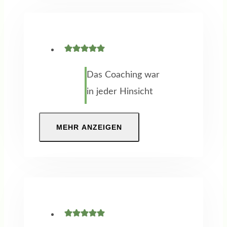
vorher nicht in der
Lage zu definieren,
was ich statt
meiner 25jährigen
Das Coaching war
Tätigkeit beruflich
in jeder Hinsicht
noch leisten kann.
ein voller Erfolg.
So ging ich ins
Gespräch und
MEHR ANZEIGEN
Vertrauen, durch
Beratung auf
ein Coaching neue
Augenhöhe,
Impulse zu
Methoden und
bekommen. Das
Erkenntnisse, die
Wie und durch
mich beruflich –
wen ließ ich auf
aber auch