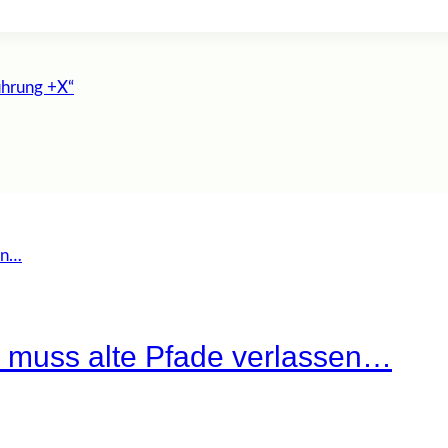
ührung +X“
 muss alte Pfade verlassen…