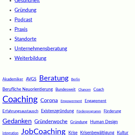
Gesundheit
Gründung
Podcast
Praxis
Standorte
Unternehmensberatung
Weiterbildung
Beratung
AVGS
Akademiker
Berlin
Berufliche Neuorientierung
Bundesweit
Coach
Chancen
Coaching
Corona
Engagement
Empowerment
Existenzgründung
Erfahrungsaustausch
Förderung
Förderprogramm
Gedanken
Gründerwoche
Human Design
Gründung
JobCoaching
Krise
Krisenbewältigung
Kultur
integration