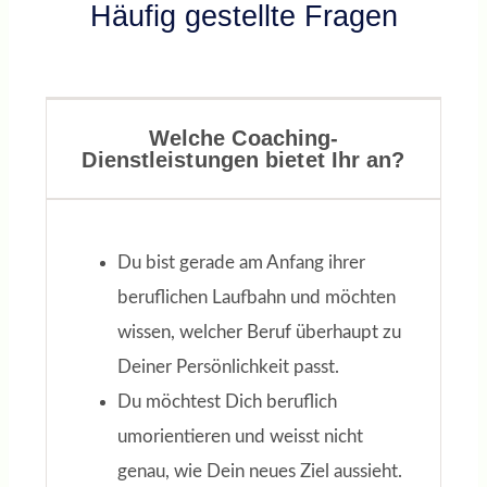
Häufig gestellte Fragen
VOLKER N.
Schwerpunkte: Job Coaching,
Training, Personalentwicklung
Welche Coaching-
Dienstleistungen bietet Ihr an?
Du bist gerade am Anfang ihrer
beruflichen Laufbahn und möchten
wissen, welcher Beruf überhaupt zu
Deiner Persönlichkeit passt.
Du möchtest Dich beruflich
umorientieren und weisst nicht
genau, wie Dein neues Ziel aussieht.