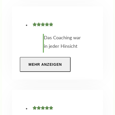
vorher nicht in der
Lage zu definieren,
was ich statt
meiner 25jährigen
Das Coaching war
Tätigkeit beruflich
in jeder Hinsicht
noch leisten kann.
ein voller Erfolg.
So ging ich ins
Gespräch und
MEHR ANZEIGEN
Vertrauen, durch
Beratung auf
ein Coaching neue
Augenhöhe,
Impulse zu
Methoden und
bekommen. Das
Erkenntnisse, die
Wie und durch
mich beruflich –
wen ließ ich auf
aber auch