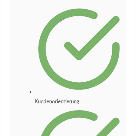
Businessplan für
mein Online-Kurs-
und Coaching-
Unternehmen
entwickelt. Dabei
hat sie mich nicht
nur beraten,
sondern den
gesamten Prozess
aktiv begleitet,
wichtige Impulse
Kundenorientierung
gegeben und mich
bei den
entscheidenden