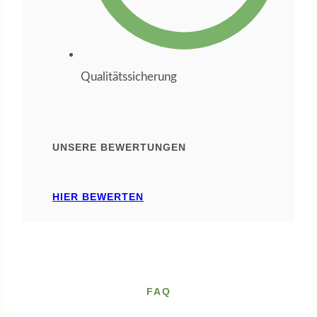
orientieren
möchte und dabei
kompetente,
Qualitätssicherung
praxisnahe
Begleitung sucht,
ist bei ihr in den
UNSERE BEWERTUNGEN
besten Händen.
Ich kann sie
HIER BEWERTEN
uneingeschränkt
weiterempfehlen.
FAQ