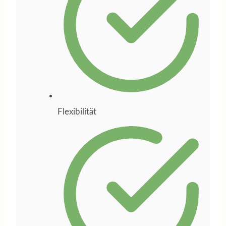
Weichenstellungen
unterstützt.
Besonders
geschätzt habe ich
ihre strukturierte
Arbeitsweise, ihre
Flexibilität
klaren
Denkanstöße und
ihre Fähigkeit, aus
Ideen einen
konkreten Plan zu
entwickeln. Wer
sich beruflich neu