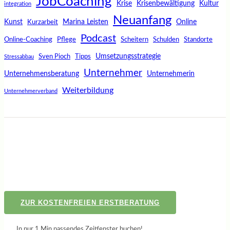
JobCoaching
Krise
Krisenbewältigung
Kultur
integration
Neuanfang
Kunst
Marina Leisten
Online
Kurzarbeit
Podcast
Online-Coaching
Pflege
Scheitern
Schulden
Standorte
Umsetzungsstrategie
Sven Pioch
Tipps
Stressabbau
Unternehmer
Unternehmensberatung
Unternehmerin
Weiterbildung
Unternehmerverband
ZUR KOSTENFREIEN ERSTBERATUNG
In nur 1 Min passendes Zeitfenster buchen!