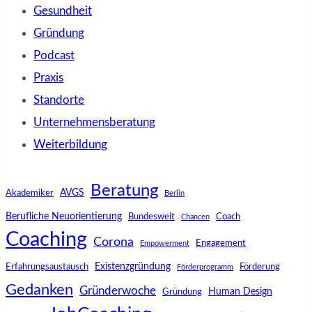
Gesundheit
Gründung
Podcast
Praxis
Standorte
Unternehmensberatung
Weiterbildung
Beratung
AVGS
Akademiker
Berlin
Berufliche Neuorientierung
Bundesweit
Coach
Chancen
Coaching
Corona
Engagement
Empowerment
Existenzgründung
Erfahrungsaustausch
Förderung
Förderprogramm
Gedanken
Gründerwoche
Human Design
Gründung