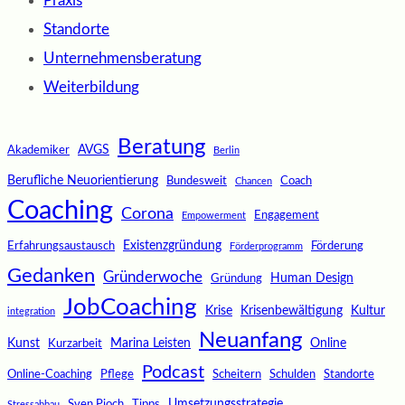
Praxis
Standorte
Unternehmensberatung
Weiterbildung
Beratung
AVGS
Akademiker
Berlin
Berufliche Neuorientierung
Bundesweit
Coach
Chancen
Coaching
Corona
Engagement
Empowerment
Existenzgründung
Erfahrungsaustausch
Förderung
Förderprogramm
Gedanken
Gründerwoche
Human Design
Gründung
JobCoaching
Krise
Krisenbewältigung
Kultur
integration
Neuanfang
Kunst
Marina Leisten
Online
Kurzarbeit
Podcast
Online-Coaching
Pflege
Scheitern
Schulden
Standorte
Umsetzungsstrategie
Sven Pioch
Tipps
Stressabbau