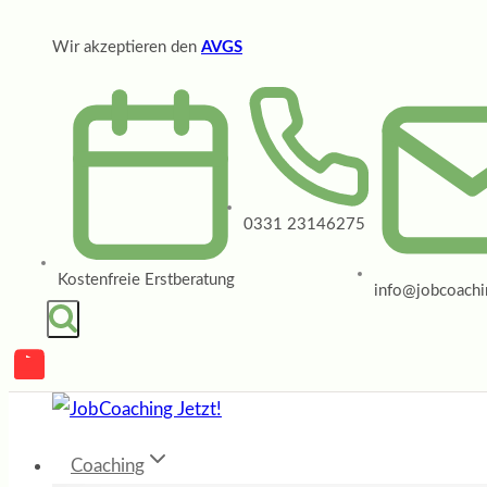
Zum
Wir akzeptieren den
AVGS
Inhalt
springen
0331 23146275
Kostenfreie Erstberatung
info@jobcoachin
Coaching