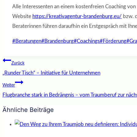
Alle Interessenten an einem kostenfreien Coaching von
Website
https://kreativagentur-brandenburg.eu/
bzw. d
Beraterinnen führen daraufhin ein Erstgespräch mit Ih
Schlagworte:
#
Beratungen
#
Brandenburg
#
Coachings
#
Förderung
#
Gra
Beitragsnavigation
Zurück
„Runder Tisch“ – Initiative für Unternehmen
Weiter
Flugbranche stark in Bedrängnis – vom Traumberuf zur näch
Ähnliche Beiträge