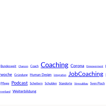
Coaching
Corona
Bundesweit
Coach
Chancen
Empowerment
JobCoaching
rwoche
Human Design
Gründung
integration
Podcast
Pflege
Scheitern
Schulden
Standorte
Sven Pioch
Stressabbau
Weiterbildung
rverband