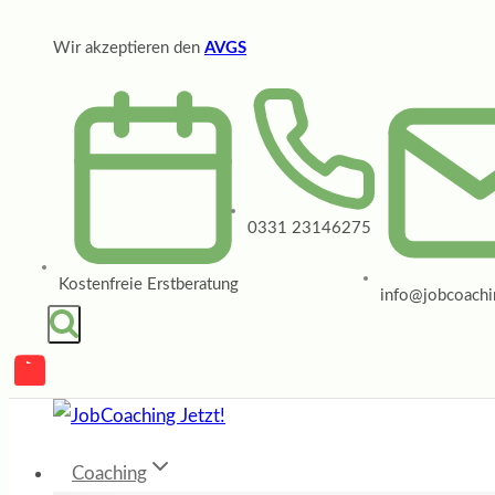
Zum
Wir akzeptieren den
AVGS
Inhalt
springen
0331 23146275
Kostenfreie Erstberatung
info@jobcoachin
Coaching