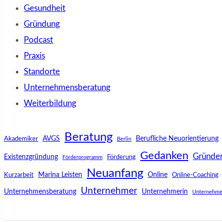
Gesundheit
Gründung
Podcast
Praxis
Standorte
Unternehmensberatung
Weiterbildung
Beratung
AVGS
Berufliche Neuorientierung
Akademiker
Berlin
Gedanken
Gründe
Existenzgründung
Förderung
Förderprogramm
Neuanfang
Marina Leisten
Online
Kurzarbeit
Online-Coaching
Unternehmer
Unternehmensberatung
Unternehmerin
Unternehme