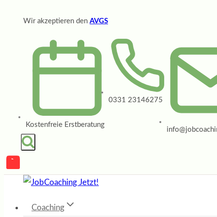
Zum
Wir akzeptieren den
AVGS
Inhalt
springen
0331 23146275
Kostenfreie Erstberatung
info@jobcoachin
Coaching