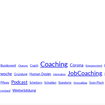
Coaching
Corona
Bundesweit
Coach
Chancen
Empowerment
JobCoaching
rwoche
Human Design
Gründung
integration
Podcast
Pflege
Scheitern
Schulden
Standorte
Sven Pioch
Stressabbau
Weiterbildung
rverband