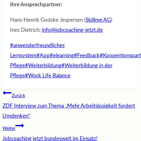
Ihre Ansprechpartner:
Hans-Henrik Godske Jespersen (
Skillme AG
)
Ines Dietrich:
info@jobcoaching-jetzt.de
Schlagworte:
#
anwenderfreundliches
Lernsystem
#
App
#
elearning
#
Feedback
#
Koopertionspart
Pflege
#
Weiterbildung
#
Weiterbildung in der
Pflege
#
Work Life Balance
Beitragsnavigation
Zurück
ZDF Interview zum Thema „Mehr Arbeitslosigkeit fordert
Umdenken“
Weiter
Jobcoaching jetzt bundesweit im Einsatz!