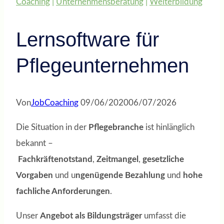
Coaching
|
Unternehmensberatung
|
Weiterbildung
Lernsoftware für
Pflegeunternehmen
Von
JobCoaching
09/06/2020
06/07/2026
Die Situation in der
Pflegebranche
ist hinlänglich
bekannt –
Fachkräftenotstand
,
Zeitmangel
,
gesetzliche
Vorgaben
und u
ngenügende Bezahlung
und
hohe
fachliche Anforderungen
.
Unser
Angebot als Bildungsträger
umfasst die