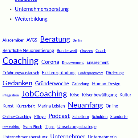
Unternehmensberatung
Weiterbildung
Beratung
AVGS
Akademiker
Berlin
Berufliche Neuorientierung
Bundesweit
Coach
Chancen
Coaching
Corona
Engagement
Empowerment
Existenzgründung
Erfahrungsaustausch
Förderung
Förderprogramm
Gedanken
Gründerwoche
Human Design
Gründung
JobCoaching
Krise
Krisenbewältigung
Kultur
integration
Neuanfang
Kunst
Marina Leisten
Online
Kurzarbeit
Podcast
Online-Coaching
Pflege
Scheitern
Schulden
Standorte
Umsetzungsstrategie
Sven Pioch
Tipps
Stressabbau
Unternehmer
Unternehmensberatung
Unternehmerin