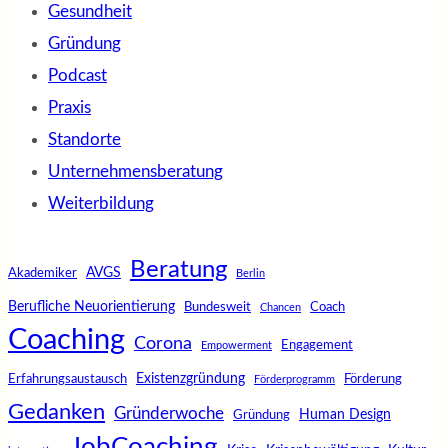
Gesundheit
Gründung
Podcast
Praxis
Standorte
Unternehmensberatung
Weiterbildung
Beratung
AVGS
Akademiker
Berlin
Berufliche Neuorientierung
Bundesweit
Coach
Chancen
Coaching
Corona
Engagement
Empowerment
Existenzgründung
Erfahrungsaustausch
Förderung
Förderprogramm
Gedanken
Gründerwoche
Human Design
Gründung
JobCoaching