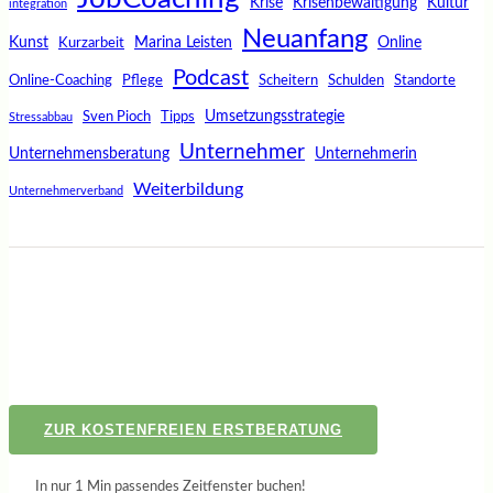
Krise
Krisenbewältigung
Kultur
integration
Neuanfang
Kunst
Marina Leisten
Online
Kurzarbeit
Podcast
Online-Coaching
Pflege
Scheitern
Schulden
Standorte
Umsetzungsstrategie
Sven Pioch
Tipps
Stressabbau
Unternehmer
Unternehmensberatung
Unternehmerin
Weiterbildung
Unternehmerverband
ZUR KOSTENFREIEN ERSTBERATUNG
In nur 1 Min passendes Zeitfenster buchen!