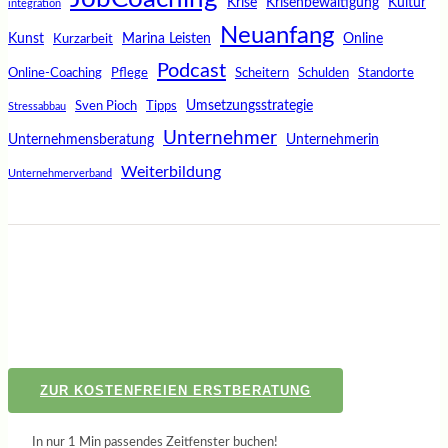
Krise
Krisenbewältigung
Kultur
integration
Neuanfang
Kunst
Marina Leisten
Online
Kurzarbeit
Podcast
Online-Coaching
Pflege
Scheitern
Schulden
Standorte
Umsetzungsstrategie
Sven Pioch
Tipps
Stressabbau
Unternehmer
Unternehmensberatung
Unternehmerin
Weiterbildung
Unternehmerverband
ZUR KOSTENFREIEN ERSTBERATUNG
In nur 1 Min passendes Zeitfenster buchen!