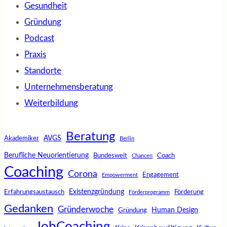
Gesundheit
Gründung
Podcast
Praxis
Standorte
Unternehmensberatung
Weiterbildung
Beratung
AVGS
Akademiker
Berlin
Berufliche Neuorientierung
Bundesweit
Coach
Chancen
Coaching
Corona
Engagement
Empowerment
Existenzgründung
Erfahrungsaustausch
Förderung
Förderprogramm
Gedanken
Gründerwoche
Human Design
Gründung
JobCoaching