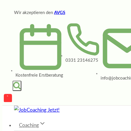
Zum
Wir akzeptieren den
AVGS
Inhalt
springen
0331 23146275
Kostenfreie Erstberatung
info@jobcoachin
Coaching