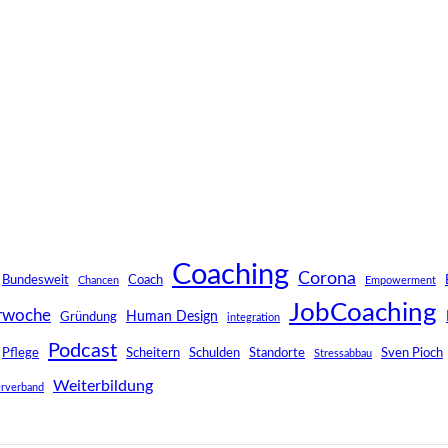
Coaching
Corona
Bundesweit
Coach
Chancen
Empowerment
JobCoaching
rwoche
Human Design
Gründung
integration
Podcast
Pflege
Scheitern
Schulden
Standorte
Sven Pioch
Stressabbau
Weiterbildung
rverband