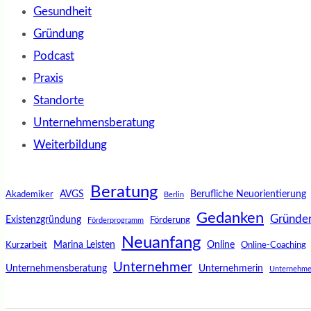
Gesundheit
Gründung
Podcast
Praxis
Standorte
Unternehmensberatung
Weiterbildung
Beratung
AVGS
Berufliche Neuorientierung
Akademiker
Berlin
Gedanken
Gründe
Existenzgründung
Förderung
Förderprogramm
Neuanfang
Marina Leisten
Online
Kurzarbeit
Online-Coaching
Unternehmer
Unternehmensberatung
Unternehmerin
Unternehme