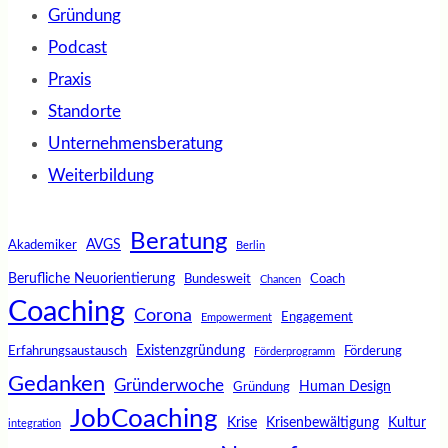
Gründung
Podcast
Praxis
Standorte
Unternehmensberatung
Weiterbildung
Beratung
AVGS
Akademiker
Berlin
Berufliche Neuorientierung
Bundesweit
Coach
Chancen
Coaching
Corona
Engagement
Empowerment
Existenzgründung
Erfahrungsaustausch
Förderung
Förderprogramm
Gedanken
Gründerwoche
Human Design
Gründung
JobCoaching
Krise
Krisenbewältigung
Kultur
integration