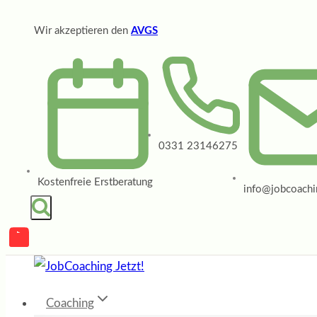
Zum
Wir akzeptieren den
AVGS
Inhalt
springen
0331 23146275
Kostenfreie Erstberatung
info@jobcoachin
Coaching