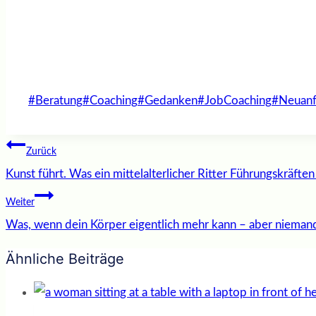
Schlagworte:
#
Beratung
#
Coaching
#
Gedanken
#
JobCoaching
#
Neuan
Beitragsnavigation
Zurück
Kunst führt. Was ein mittelalterlicher Ritter Führungskräfte
Weiter
Was, wenn dein Körper eigentlich mehr kann – aber niemand
Ähnliche Beiträge