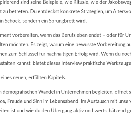
rierend sind seine Beispiele, wie Rituale, wie der Jakobsweg,
it zu betreten. Du entdeckst konkrete Strategien, um Alters
ein Schock, sondern ein Sprungbrett wird.
n Moment vorbereiten, wenn das Berufsleben endet – oder für
alten möchten. Es zeigt, warum eine bewusste Vorbereitung 
men zum Schlüssel für nachhaltigen Erfolg wird. Wenn du noch
gestalten kannst, bietet dieses Interview praktische Werkzeug
ines neuen, erfüllten Kapitels.
en demografischen Wandel in Unternehmen begleiten, öffnet si
nce, Freude und Sinn im Lebensabend. Im Austausch mit unser
iten ist und wie du den Übergang aktiv und wertschätzend ge