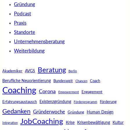
Gründung
Podcast
Praxis
Standorte
Unternehmensberatung
Weiterbildung
Beratung
AVGS
Akademiker
Berlin
Berufliche Neuorientierung
Bundesweit
Coach
Chancen
Coaching
Corona
Engagement
Empowerment
Existenzgründung
Erfahrungsaustausch
Förderung
Förderprogramm
Gedanken
Gründerwoche
Human Design
Gründung
JobCoaching
Krise
Krisenbewältigung
Kultur
integration