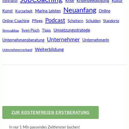
Krise
Krisenbewältigung
Kultur
integration
Neuanfang
Kunst
Marina Leisten
Online
Kurzarbeit
Podcast
Online-Coaching
Pflege
Scheitern
Schulden
Standorte
Umsetzungsstrategie
Sven Pioch
Tipps
Stressabbau
Unternehmer
Unternehmensberatung
Unternehmerin
Weiterbildung
Unternehmerverband
ZUR KOSTENFREIEN ERSTBERATUNG
In nur 1 Min passendes Zeitfenster buchen!