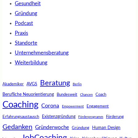
Gesundheit
Gründung
Podcast
Praxis
Standorte
Unternehmensberatung
Weiterbildung
Beratung
AVGS
Akademiker
Berlin
Berufliche Neuorientierung
Bundesweit
Coach
Chancen
Coaching
Corona
Engagement
Empowerment
Existenzgründung
Erfahrungsaustausch
Förderung
Förderprogramm
Gedanken
Gründerwoche
Human Design
Gründung
JobCoaching