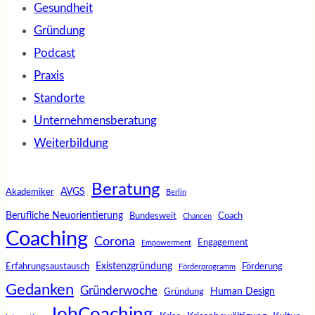
Gesundheit
Gründung
Podcast
Praxis
Standorte
Unternehmensberatung
Weiterbildung
Beratung
AVGS
Akademiker
Berlin
Berufliche Neuorientierung
Bundesweit
Coach
Chancen
Coaching
Corona
Engagement
Empowerment
Existenzgründung
Erfahrungsaustausch
Förderung
Förderprogramm
Gedanken
Gründerwoche
Human Design
Gründung
JobCoaching