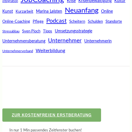
Krise
Krisenbewältigung
Kultur
integration
Neuanfang
Kunst
Marina Leisten
Online
Kurzarbeit
Podcast
Online-Coaching
Pflege
Scheitern
Schulden
Standorte
Umsetzungsstrategie
Sven Pioch
Tipps
Stressabbau
Unternehmer
Unternehmensberatung
Unternehmerin
Weiterbildung
Unternehmerverband
ZUR KOSTENFREIEN ERSTBERATUNG
In nur 1 Min passendes Zeitfenster buchen!