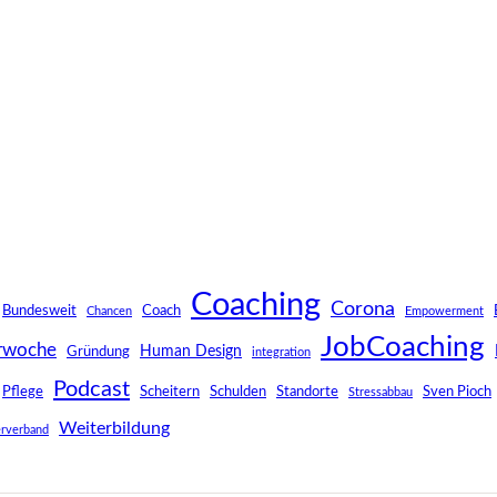
Coaching
Corona
Bundesweit
Coach
Chancen
Empowerment
JobCoaching
rwoche
Human Design
Gründung
integration
Podcast
Pflege
Scheitern
Schulden
Standorte
Sven Pioch
Stressabbau
Weiterbildung
rverband