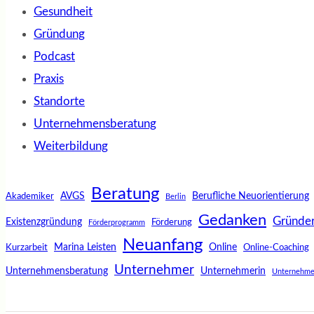
Gesundheit
Gründung
Podcast
Praxis
Standorte
Unternehmensberatung
Weiterbildung
Beratung
AVGS
Berufliche Neuorientierung
Akademiker
Berlin
Gedanken
Gründe
Existenzgründung
Förderung
Förderprogramm
Neuanfang
Marina Leisten
Online
Kurzarbeit
Online-Coaching
Unternehmer
Unternehmensberatung
Unternehmerin
Unternehme