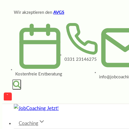
Zum
Wir akzeptieren den
AVGS
Inhalt
springen
0331 23146275
Kostenfreie Erstberatung
info@jobcoachin
Coaching