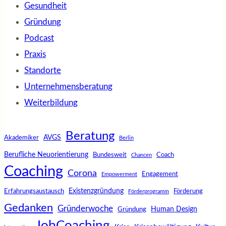
Gesundheit
Gründung
Podcast
Praxis
Standorte
Unternehmensberatung
Weiterbildung
Beratung
AVGS
Akademiker
Berlin
Berufliche Neuorientierung
Bundesweit
Coach
Chancen
Coaching
Corona
Engagement
Empowerment
Existenzgründung
Erfahrungsaustausch
Förderung
Förderprogramm
Gedanken
Gründerwoche
Human Design
Gründung
JobCoaching