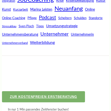
Krise
Krisenbewältigung
Kultur
integration
Neuanfang
Kunst
Marina Leisten
Online
Kurzarbeit
Podcast
Online-Coaching
Pflege
Scheitern
Schulden
Standorte
Umsetzungsstrategie
Sven Pioch
Tipps
Stressabbau
Unternehmer
Unternehmensberatung
Unternehmerin
Weiterbildung
Unternehmerverband
ZUR KOSTENFREIEN ERSTBERATUNG
In nur 1 Min passendes Zeitfenster buchen!