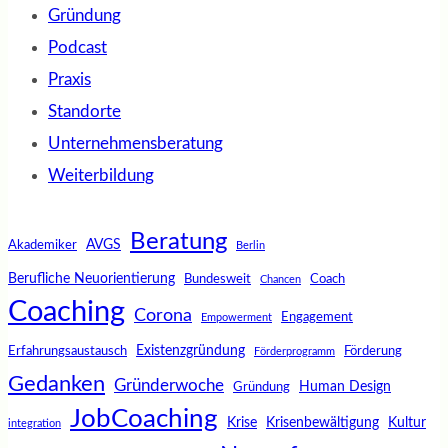
Gründung
Podcast
Praxis
Standorte
Unternehmensberatung
Weiterbildung
Beratung
AVGS
Akademiker
Berlin
Berufliche Neuorientierung
Bundesweit
Coach
Chancen
Coaching
Corona
Engagement
Empowerment
Existenzgründung
Erfahrungsaustausch
Förderung
Förderprogramm
Gedanken
Gründerwoche
Human Design
Gründung
JobCoaching
Krise
Krisenbewältigung
Kultur
integration