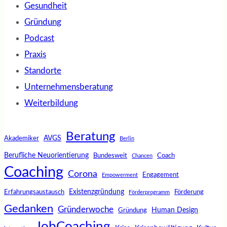
Gesundheit
Gründung
Podcast
Praxis
Standorte
Unternehmensberatung
Weiterbildung
Beratung
AVGS
Akademiker
Berlin
Berufliche Neuorientierung
Bundesweit
Coach
Chancen
Coaching
Corona
Engagement
Empowerment
Existenzgründung
Erfahrungsaustausch
Förderung
Förderprogramm
Gedanken
Gründerwoche
Human Design
Gründung
JobCoaching