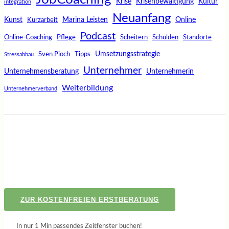
Krise
Krisenbewältigung
Kultur
integration
Neuanfang
Kunst
Marina Leisten
Online
Kurzarbeit
Podcast
Online-Coaching
Pflege
Scheitern
Schulden
Standorte
Umsetzungsstrategie
Sven Pioch
Tipps
Stressabbau
Unternehmer
Unternehmensberatung
Unternehmerin
Weiterbildung
Unternehmerverband
ZUR KOSTENFREIEN ERSTBERATUNG
In nur 1 Min passendes Zeitfenster buchen!