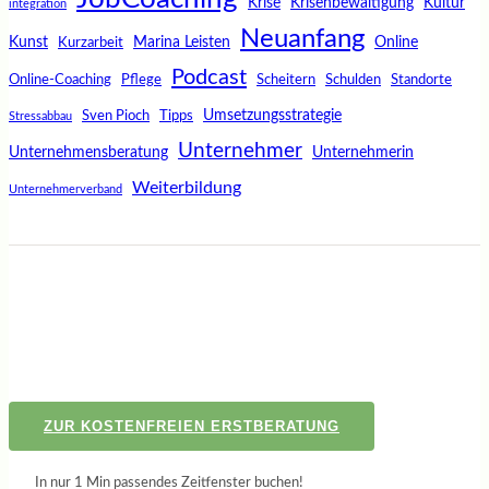
Krise
Krisenbewältigung
Kultur
integration
Neuanfang
Kunst
Marina Leisten
Online
Kurzarbeit
Podcast
Online-Coaching
Pflege
Scheitern
Schulden
Standorte
Umsetzungsstrategie
Sven Pioch
Tipps
Stressabbau
Unternehmer
Unternehmensberatung
Unternehmerin
Weiterbildung
Unternehmerverband
ZUR KOSTENFREIEN ERSTBERATUNG
In nur 1 Min passendes Zeitfenster buchen!