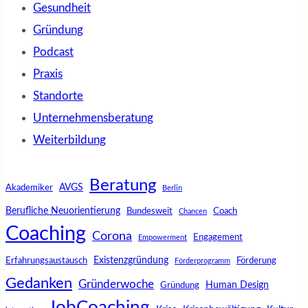
Gesundheit
Gründung
Podcast
Praxis
Standorte
Unternehmensberatung
Weiterbildung
Beratung
AVGS
Akademiker
Berlin
Berufliche Neuorientierung
Bundesweit
Coach
Chancen
Coaching
Corona
Engagement
Empowerment
Existenzgründung
Erfahrungsaustausch
Förderung
Förderprogramm
Gedanken
Gründerwoche
Human Design
Gründung
JobCoaching