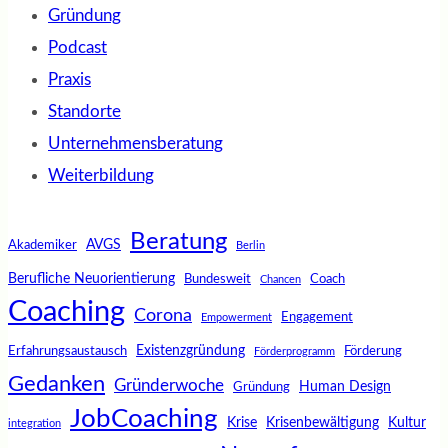
Gründung
Podcast
Praxis
Standorte
Unternehmensberatung
Weiterbildung
Beratung
AVGS
Akademiker
Berlin
Berufliche Neuorientierung
Bundesweit
Coach
Chancen
Coaching
Corona
Engagement
Empowerment
Existenzgründung
Erfahrungsaustausch
Förderung
Förderprogramm
Gedanken
Gründerwoche
Human Design
Gründung
JobCoaching
Krise
Krisenbewältigung
Kultur
integration