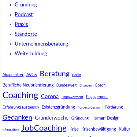
Gründung
Podcast
Praxis
Standorte
Unternehmensberatung
Weiterbildung
Beratung
AVGS
Akademiker
Berlin
Berufliche Neuorientierung
Bundesweit
Coach
Chancen
Coaching
Corona
Engagement
Empowerment
Existenzgründung
Erfahrungsaustausch
Förderung
Förderprogramm
Gedanken
Gründerwoche
Human Design
Gründung
JobCoaching
Krise
Krisenbewältigung
Kultur
integration