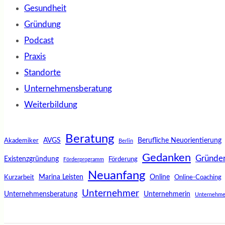
Gesundheit
Gründung
Podcast
Praxis
Standorte
Unternehmensberatung
Weiterbildung
Beratung
AVGS
Berufliche Neuorientierung
Akademiker
Berlin
Gedanken
Gründe
Existenzgründung
Förderung
Förderprogramm
Neuanfang
Marina Leisten
Online
Kurzarbeit
Online-Coaching
Unternehmer
Unternehmensberatung
Unternehmerin
Unternehme