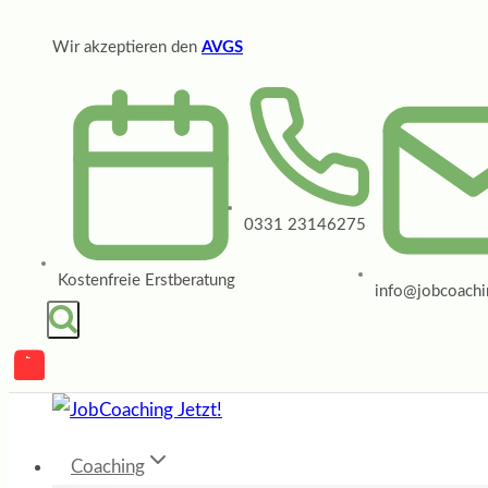
Zum
Wir akzeptieren den
AVGS
Inhalt
springen
0331 23146275
Kostenfreie Erstberatung
info@jobcoachin
Coaching