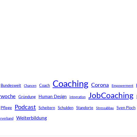
Coaching
Corona
Bundesweit
Coach
Chancen
Empowerment
JobCoaching
rwoche
Human Design
Gründung
integration
Podcast
Pflege
Scheitern
Schulden
Standorte
Sven Pioch
Stressabbau
Weiterbildung
rverband