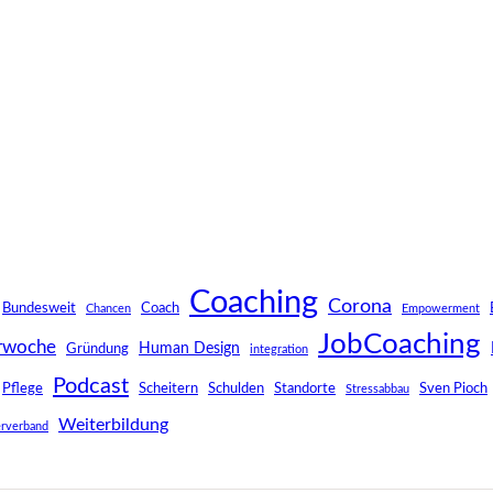
Coaching
Corona
Bundesweit
Coach
Chancen
Empowerment
JobCoaching
rwoche
Human Design
Gründung
integration
Podcast
Pflege
Scheitern
Schulden
Standorte
Sven Pioch
Stressabbau
Weiterbildung
rverband