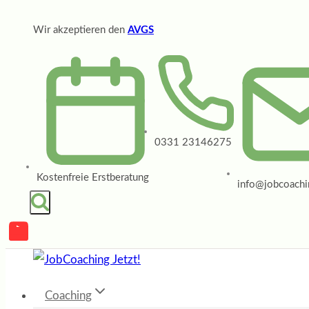
Zum
Wir akzeptieren den
AVGS
Inhalt
springen
0331 23146275
Kostenfreie Erstberatung
info@jobcoachin
Coaching