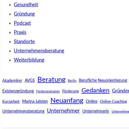
Gesundheit
Gründung
Podcast
Praxis
Standorte
Unternehmensberatung
Weiterbildung
Beratung
AVGS
Berufliche Neuorientierung
Akademiker
Berlin
Gedanken
Gründe
Existenzgründung
Förderung
Förderprogramm
Neuanfang
Marina Leisten
Online
Kurzarbeit
Online-Coaching
Unternehmer
Unternehmensberatung
Unternehmerin
Unternehme