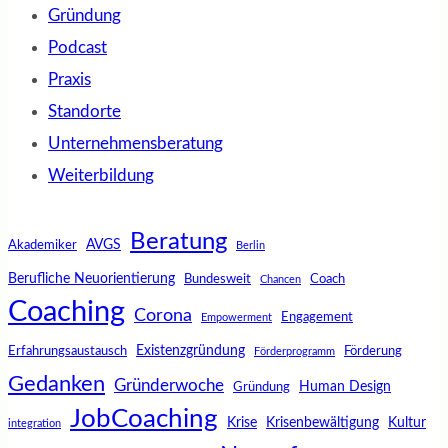
Gründung
Podcast
Praxis
Standorte
Unternehmensberatung
Weiterbildung
Beratung
AVGS
Akademiker
Berlin
Berufliche Neuorientierung
Bundesweit
Coach
Chancen
Coaching
Corona
Engagement
Empowerment
Existenzgründung
Erfahrungsaustausch
Förderung
Förderprogramm
Gedanken
Gründerwoche
Human Design
Gründung
JobCoaching
Krise
Krisenbewältigung
Kultur
integration