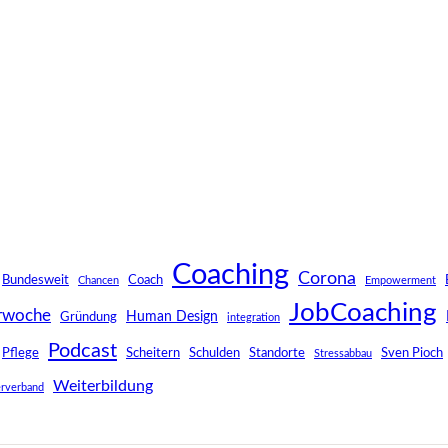
Coaching
Corona
Bundesweit
Coach
Chancen
Empowerment
JobCoaching
rwoche
Human Design
Gründung
integration
Podcast
Pflege
Scheitern
Schulden
Standorte
Sven Pioch
Stressabbau
Weiterbildung
rverband