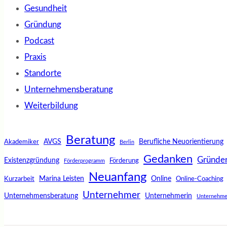
Gesundheit
Gründung
Podcast
Praxis
Standorte
Unternehmensberatung
Weiterbildung
Beratung
AVGS
Berufliche Neuorientierung
Akademiker
Berlin
Gedanken
Gründe
Existenzgründung
Förderung
Förderprogramm
Neuanfang
Marina Leisten
Online
Kurzarbeit
Online-Coaching
Unternehmer
Unternehmensberatung
Unternehmerin
Unternehme