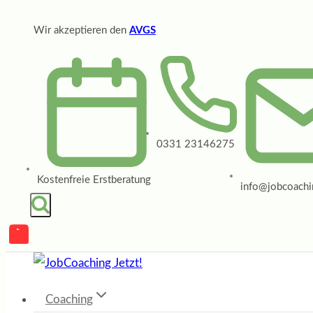
Zum
Wir akzeptieren den
AVGS
Inhalt
springen
0331 23146275
Kostenfreie Erstberatung
info@jobcoachin
Coaching