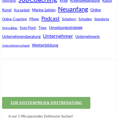
Krise
Krisenbewältigung
Kultur
integration
Neuanfang
Kunst
Marina Leisten
Online
Kurzarbeit
Podcast
Online-Coaching
Pflege
Scheitern
Schulden
Standorte
Umsetzungsstrategie
Sven Pioch
Tipps
Stressabbau
Unternehmer
Unternehmensberatung
Unternehmerin
Weiterbildung
Unternehmerverband
ZUR KOSTENFREIEN ERSTBERATUNG
In nur 1 Min passendes Zeitfenster buchen!