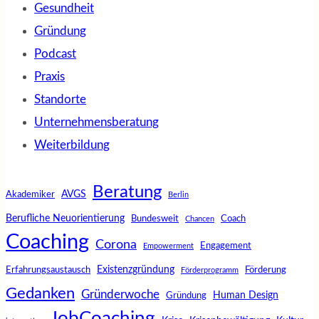
Gesundheit
Gründung
Podcast
Praxis
Standorte
Unternehmensberatung
Weiterbildung
Beratung
AVGS
Akademiker
Berlin
Berufliche Neuorientierung
Bundesweit
Coach
Chancen
Coaching
Corona
Engagement
Empowerment
Existenzgründung
Erfahrungsaustausch
Förderung
Förderprogramm
Gedanken
Gründerwoche
Human Design
Gründung
JobCoaching