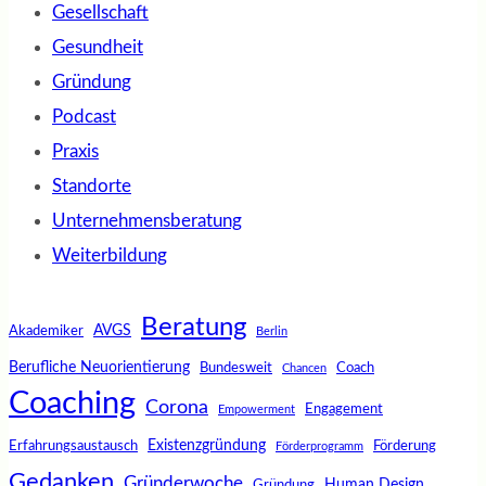
Gesellschaft
Gesundheit
Gründung
Podcast
Praxis
Standorte
Unternehmensberatung
Weiterbildung
Beratung
AVGS
Akademiker
Berlin
Berufliche Neuorientierung
Bundesweit
Coach
Chancen
Coaching
Corona
Engagement
Empowerment
Existenzgründung
Erfahrungsaustausch
Förderung
Förderprogramm
Gedanken
Gründerwoche
Human Design
Gründung