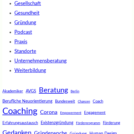
Gesellschaft
Gesundheit
Gründung
Podcast
Praxis
Standorte
Unternehmensberatung
Weiterbildung
Beratung
AVGS
Akademiker
Berlin
Berufliche Neuorientierung
Bundesweit
Coach
Chancen
Coaching
Corona
Engagement
Empowerment
Existenzgründung
Erfahrungsaustausch
Förderung
Förderprogramm
Gedanken
Gründerwoche
Human Design
Gründung