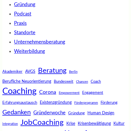
Gründung
Podcast
Praxis
Standorte
Unternehmensberatung
Weiterbildung
Beratung
AVGS
Akademiker
Berlin
Berufliche Neuorientierung
Bundesweit
Coach
Chancen
Coaching
Corona
Engagement
Empowerment
Existenzgründung
Erfahrungsaustausch
Förderung
Förderprogramm
Gedanken
Gründerwoche
Human Design
Gründung
JobCoaching
Krise
Krisenbewältigung
Kultur
integration