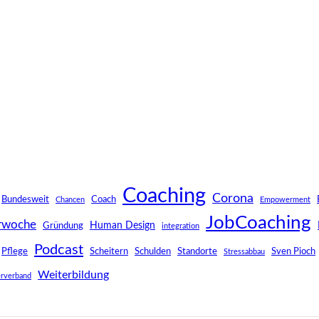
Coaching
Corona
Bundesweit
Coach
Chancen
Empowerment
JobCoaching
rwoche
Human Design
Gründung
integration
Podcast
Pflege
Scheitern
Schulden
Standorte
Sven Pioch
Stressabbau
Weiterbildung
rverband