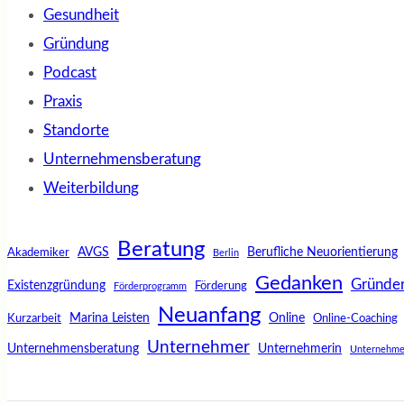
Gesundheit
Gründung
Podcast
Praxis
Standorte
Unternehmensberatung
Weiterbildung
Beratung
AVGS
Berufliche Neuorientierung
Akademiker
Berlin
Gedanken
Gründe
Existenzgründung
Förderung
Förderprogramm
Neuanfang
Marina Leisten
Online
Kurzarbeit
Online-Coaching
Unternehmer
Unternehmensberatung
Unternehmerin
Unternehme