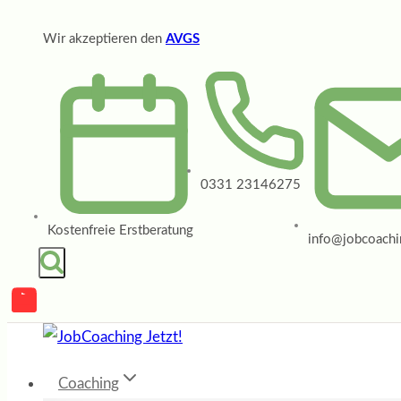
Zum
Wir akzeptieren den
AVGS
Inhalt
springen
0331 23146275
Kostenfreie Erstberatung
info@jobcoachin
Coaching