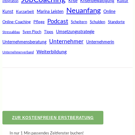
Krise
Krisenbewältigung
Kultur
integration
Neuanfang
Kunst
Marina Leisten
Online
Kurzarbeit
Podcast
Online-Coaching
Pflege
Scheitern
Schulden
Standorte
Umsetzungsstrategie
Sven Pioch
Tipps
Stressabbau
Unternehmer
Unternehmensberatung
Unternehmerin
Weiterbildung
Unternehmerverband
ZUR KOSTENFREIEN ERSTBERATUNG
In nur 1 Min passendes Zeitfenster buchen!