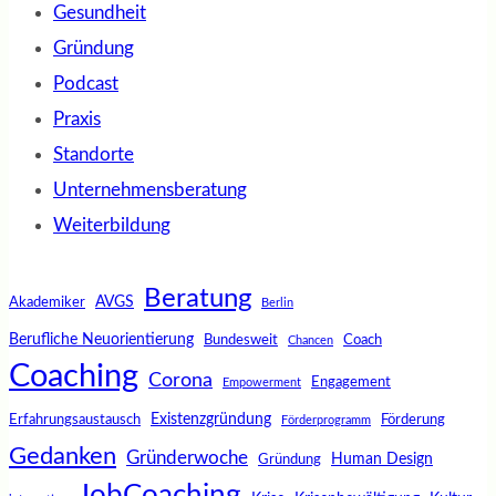
Gesundheit
Gründung
Podcast
Praxis
Standorte
Unternehmensberatung
Weiterbildung
Beratung
AVGS
Akademiker
Berlin
Berufliche Neuorientierung
Bundesweit
Coach
Chancen
Coaching
Corona
Engagement
Empowerment
Existenzgründung
Erfahrungsaustausch
Förderung
Förderprogramm
Gedanken
Gründerwoche
Human Design
Gründung
JobCoaching