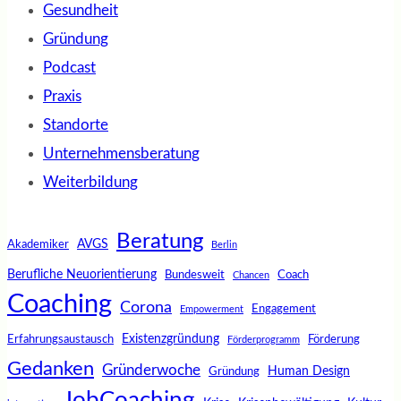
Gesundheit
Gründung
Podcast
Praxis
Standorte
Unternehmensberatung
Weiterbildung
Beratung
AVGS
Akademiker
Berlin
Berufliche Neuorientierung
Bundesweit
Coach
Chancen
Coaching
Corona
Engagement
Empowerment
Existenzgründung
Erfahrungsaustausch
Förderung
Förderprogramm
Gedanken
Gründerwoche
Human Design
Gründung
JobCoaching