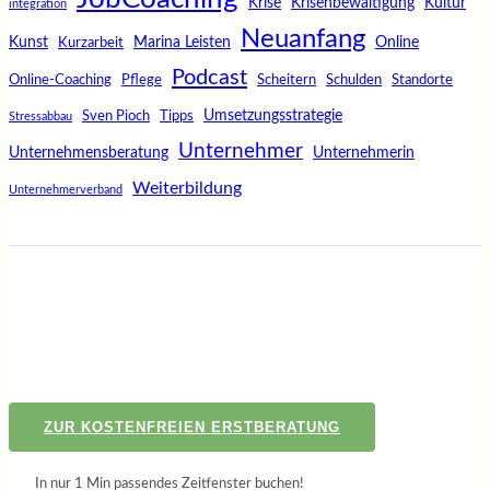
Krise
Krisenbewältigung
Kultur
integration
Neuanfang
Kunst
Marina Leisten
Online
Kurzarbeit
Podcast
Online-Coaching
Pflege
Scheitern
Schulden
Standorte
Umsetzungsstrategie
Sven Pioch
Tipps
Stressabbau
Unternehmer
Unternehmensberatung
Unternehmerin
Weiterbildung
Unternehmerverband
ZUR KOSTENFREIEN ERSTBERATUNG
In nur 1 Min passendes Zeitfenster buchen!